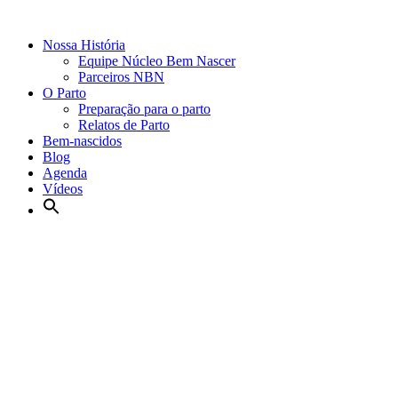
Nossa História
Equipe Núcleo Bem Nascer
Parceiros NBN
O Parto
Preparação para o parto
Relatos de Parto
Bem-nascidos
Blog
Agenda
Vídeos